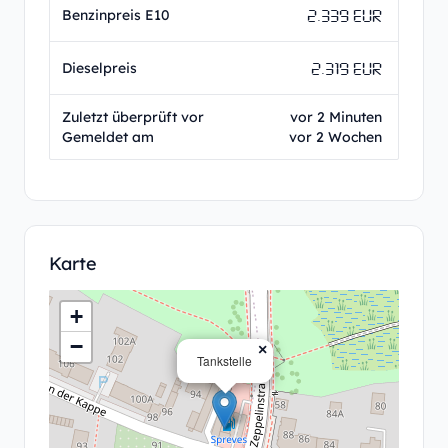
2.339 EUR
Benzinpreis E10
2.319 EUR
Dieselpreis
Zuletzt überprüft vor
vor 2 Minuten
Gemeldet am
vor 2 Wochen
Karte
+
−
×
Tankstelle