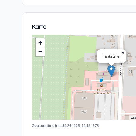
Karte
+
−
×
Tankstelle
Lea
Geokoordinaten:
52.394295
,
12.154573