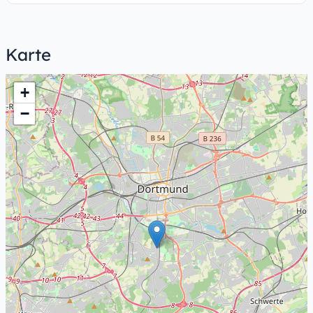
Karte
+
−