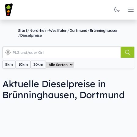
Op
Start
/
Nordrhein-Westfalen
/
Dortmund
/
Brünninghausen
/
Dieselpreise
5km
10km
20km
Aktuelle Dieselpreise in
Brünninghausen, Dortmund