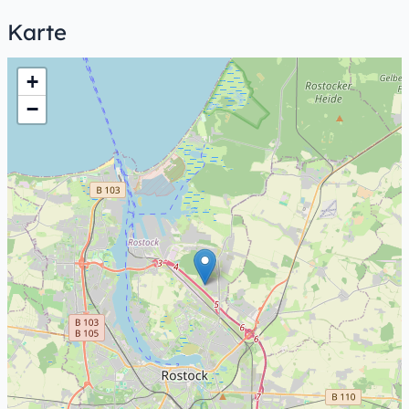
Karte
+
−