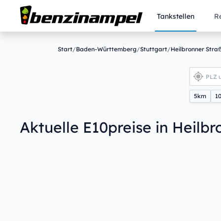
Tankstellen
R
Start
/
Baden-Württemberg
/
Stuttgart
/
Heilbronner Stra
5km
1
Aktuelle E10preise in Heilbr