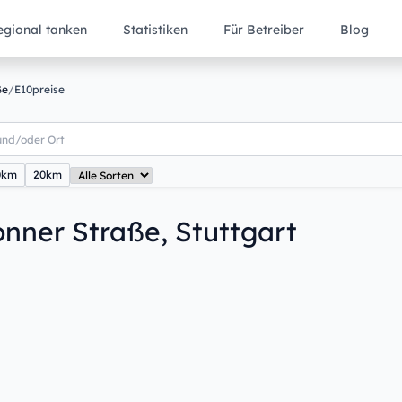
egional tanken
Statistiken
Für Betreiber
Blog
ße
/
E10preise
0km
20km
onner Straße, Stuttgart