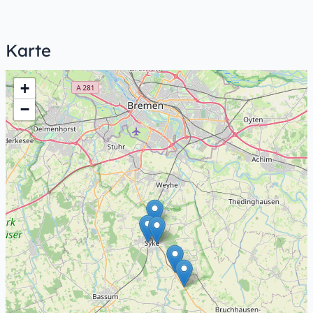
Karte
+
−