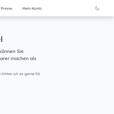
Presse
Mein Konto
l
 können Sie
barer machen als
 richten wir es gerne für