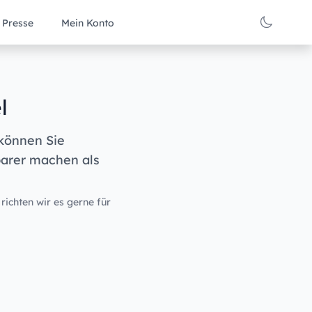
Presse
Mein Konto
l
 können Sie
barer machen als
 richten wir es gerne für