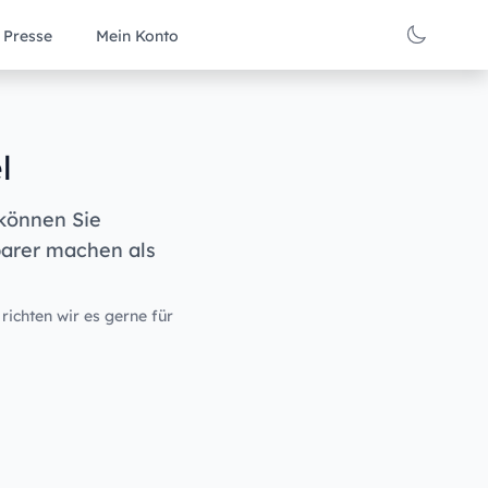
Presse
Mein Konto
l
 können Sie
barer machen als
 richten wir es gerne für