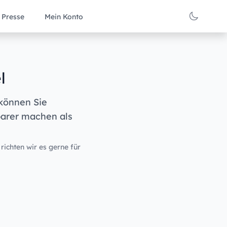
Presse
Mein Konto
l
 können Sie
barer machen als
 richten wir es gerne für