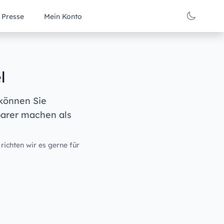
Presse
Mein Konto
l
 können Sie
barer machen als
 richten wir es gerne für