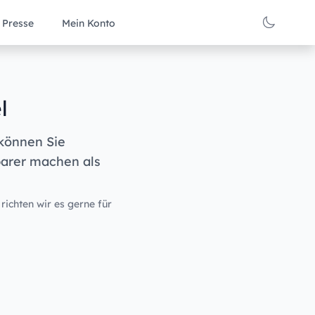
Presse
Mein Konto
l
 können Sie
barer machen als
 richten wir es gerne für