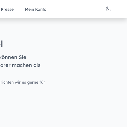
Presse
Mein Konto
l
 können Sie
barer machen als
 richten wir es gerne für