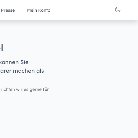
Presse
Mein Konto
l
 können Sie
barer machen als
 richten wir es gerne für