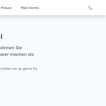
Presse
Mein Konto
l
 können Sie
barer machen als
 richten wir es gerne für