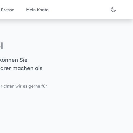
Presse
Mein Konto
l
 können Sie
barer machen als
 richten wir es gerne für