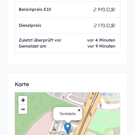
2.149 EUR
Benzinpreis E10
2.179 EUR
Dieselpreis
Zuletzt überprüft vor
vor 4 Minuten
Gemeldet am
vor 9 Minuten
Karte
+
−
×
Tankstelle