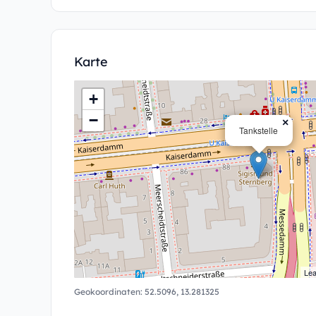
Karte
+
−
×
Tankstelle
Lea
Geokoordinaten:
52.5096
,
13.281325