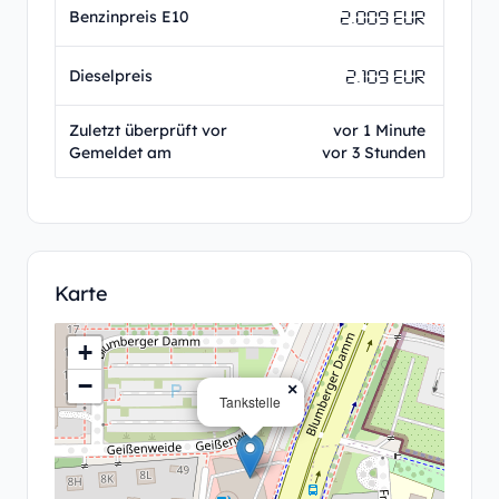
2.009 EUR
Benzinpreis E10
2.109 EUR
Dieselpreis
Zuletzt überprüft vor
vor 1 Minute
Gemeldet am
vor 3 Stunden
Karte
+
−
×
Tankstelle