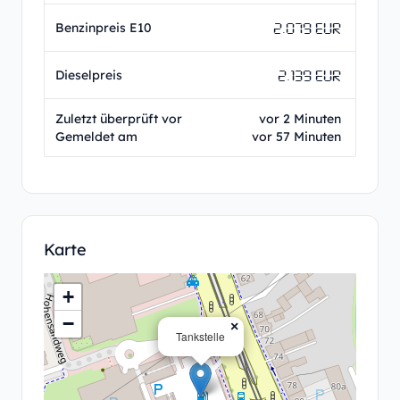
2.079 EUR
Benzinpreis E10
2.139 EUR
Dieselpreis
Zuletzt überprüft vor
vor 2 Minuten
Gemeldet am
vor 57 Minuten
Karte
+
−
×
Tankstelle