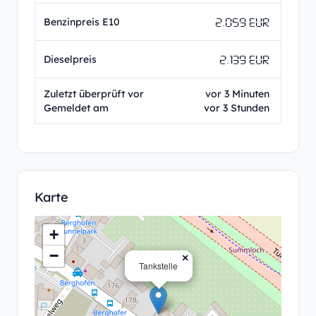
2.059 EUR
Benzinpreis E10
2.139 EUR
Dieselpreis
Zuletzt überprüft vor
vor 3 Minuten
Gemeldet am
vor 3 Stunden
Karte
+
−
×
Tankstelle