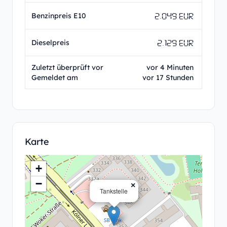
2.049 EUR
Benzinpreis E10
2.129 EUR
Dieselpreis
Zuletzt überprüft vor
vor 4 Minuten
Gemeldet am
vor 17 Stunden
Karte
+
−
×
Tankstelle