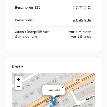
2.029 EUR
Benzinpreis E10
2.089 EUR
Dieselpreis
Zuletzt überprüft vor
vor 4 Minuten
Gemeldet am
vor 1 Stunde
Karte
+
−
×
Tankstelle