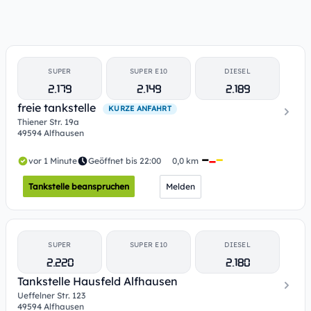
SUPER
SUPER E10
DIESEL
2.179
2.149
2.189
freie tankstelle
KURZE ANFAHRT
Thiener Str. 19a
49594 Alfhausen
vor 1 Minute
Geöffnet bis 22:00
0,0 km
Tankstelle beanspruchen
Melden
SUPER
SUPER E10
DIESEL
2.220
2.180
Tankstelle Hausfeld Alfhausen
Ueffelner Str. 123
49594 Alfhausen