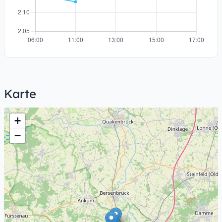
Karte
+
−