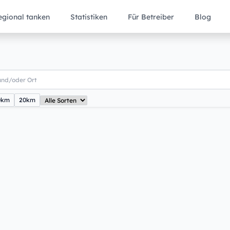
egional tanken
Statistiken
Für Betreiber
Blog
0km
20km