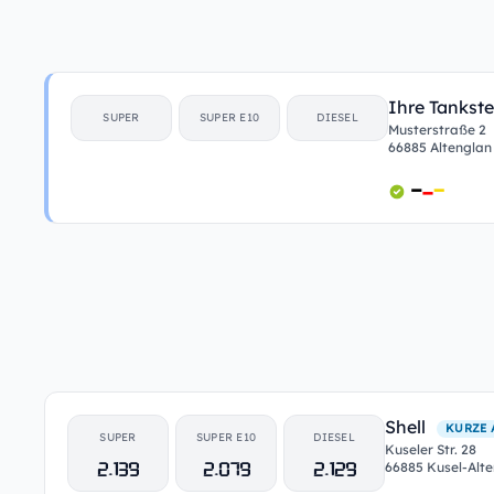
Ihre Tankste
SUPER
SUPER E10
DIESEL
Musterstraße 2
66885 Altenglan
Shell
KURZE 
SUPER
SUPER E10
DIESEL
Kuseler Str. 28
2.139
2.079
2.129
66885 Kusel-Alt