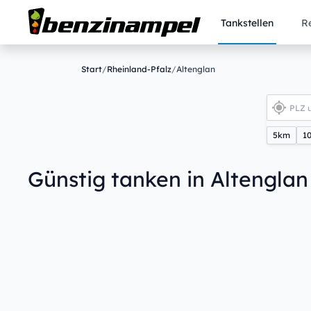
Tankstellen
R
Start
/
Rheinland-Pfalz
/
Altenglan
5km
1
Günstig tanken in Altenglan