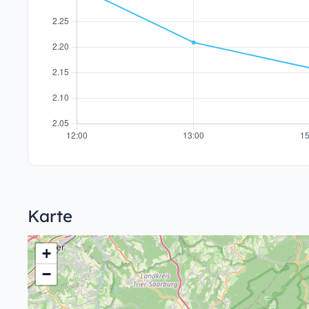
Karte
+
−