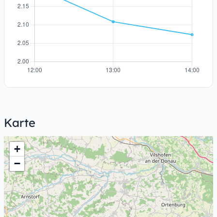
Karte
+
−