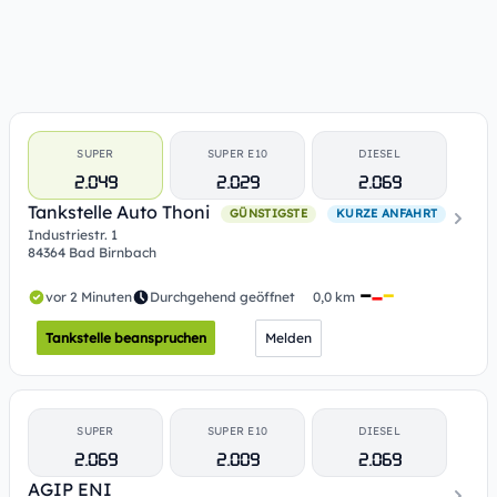
SUPER
SUPER E10
DIESEL
2.049
2.029
2.069
Tankstelle Auto Thoni
GÜNSTIGSTE
KURZE ANFAHRT
Industriestr. 1
84364 Bad Birnbach
vor 2 Minuten
Durchgehend geöffnet
0,0 km
Tankstelle beanspruchen
Melden
SUPER
SUPER E10
DIESEL
2.069
2.009
2.069
AGIP ENI