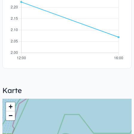
Karte
+
−