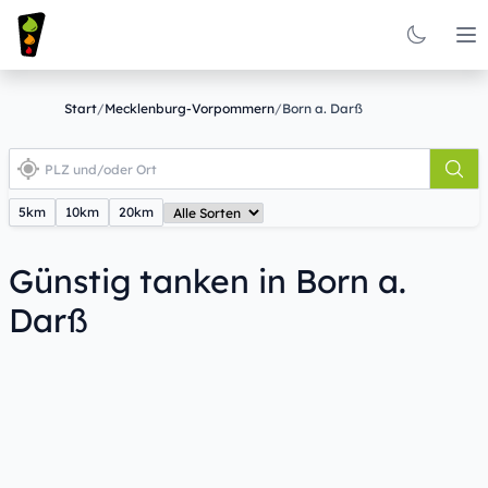
Op
Start
/
Mecklenburg-Vorpommern
/
Born a. Darß
5km
10km
20km
Günstig tanken in Born a.
Darß