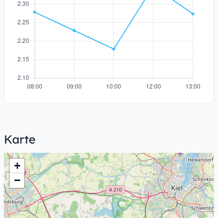
Karte
+
−