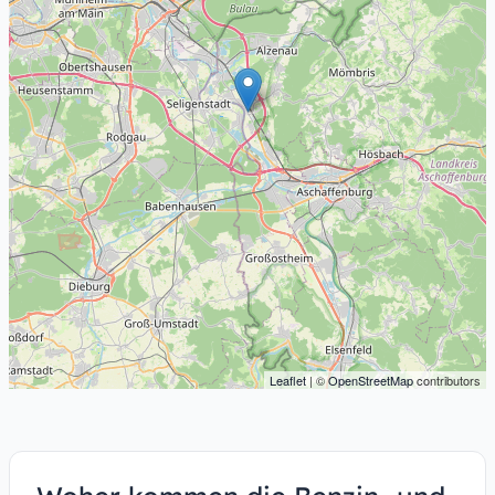
Leaflet
| ©
OpenStreetMap
contributors