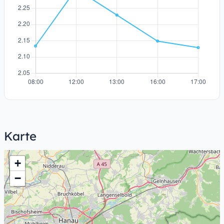
Karte
+
−