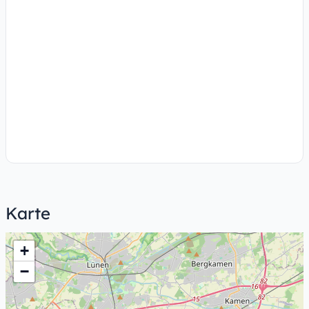
Karte
+
−