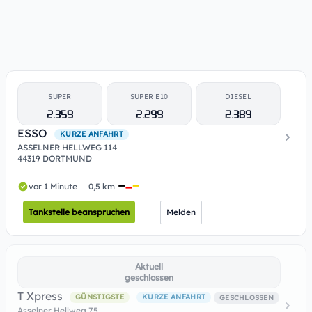
SUPER
SUPER E10
DIESEL
2.359
2.299
2.389
ESSO
KURZE ANFAHRT
ASSELNER HELLWEG 114
44319 DORTMUND
vor 1 Minute
0,5 km
Tankstelle beanspruchen
Melden
Aktuell
geschlossen
T Xpress
GÜNSTIGSTE
KURZE ANFAHRT
GESCHLOSSEN
Asselner Hellweg 75