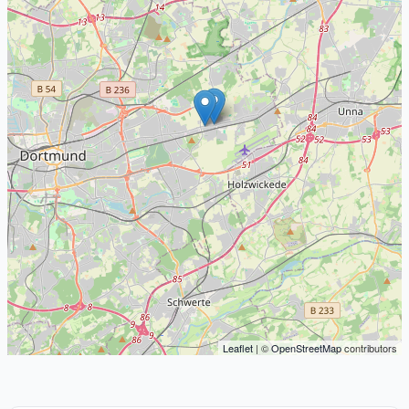
Leaflet
| ©
OpenStreetMap
contributors