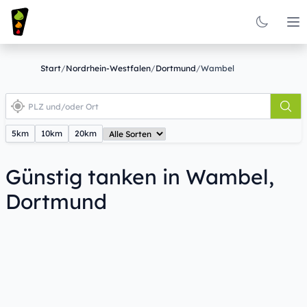
Op
Start
/
Nordrhein-Westfalen
/
Dortmund
/
Wambel
5km
10km
20km
Günstig tanken in Wambel,
Dortmund