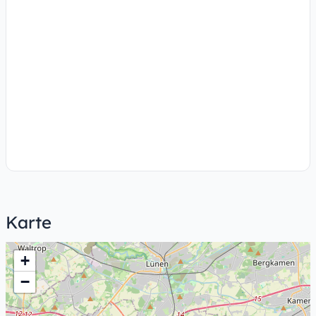
Karte
+
−