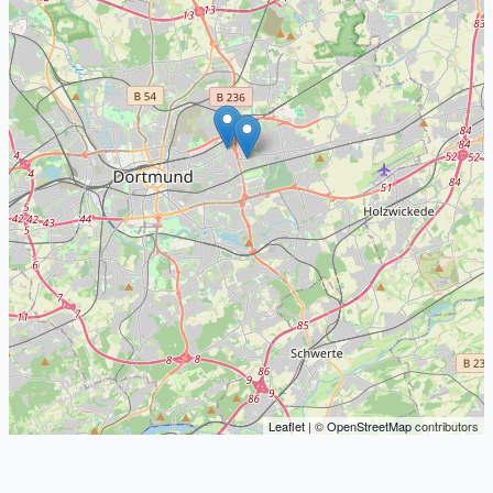
Leaflet
| ©
OpenStreetMap
contributors