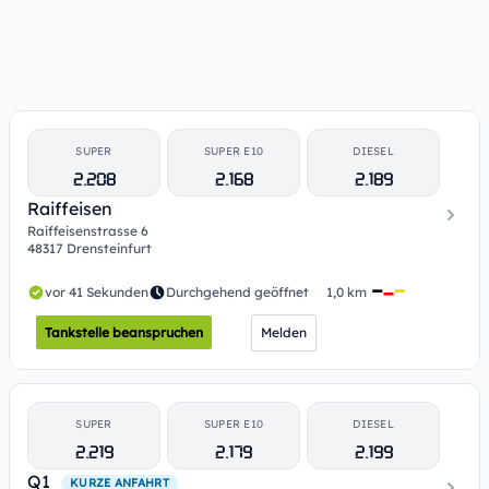
SUPER
SUPER E10
DIESEL
2.208
2.168
2.189
Raiffeisen
Raiffeisenstrasse 6
48317 Drensteinfurt
vor 41 Sekunden
Durchgehend geöffnet
1,0 km
Tankstelle beanspruchen
Melden
SUPER
SUPER E10
DIESEL
2.219
2.179
2.199
Q1
KURZE ANFAHRT