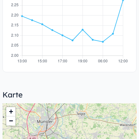
Karte
+
−