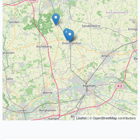
Leaflet
| ©
OpenStreetMap
contributors