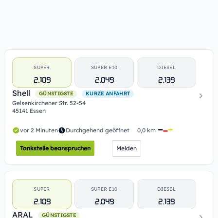
SUPER
SUPER E10
DIESEL
2.109
2.049
2.139
Shell
GÜNSTIGSTE
KURZE ANFAHRT
Gelsenkirchener Str. 52-54
45141 Essen
vor 2 Minuten
Durchgehend geöffnet
0,0 km
Tankstelle beanspruchen
Melden
SUPER
SUPER E10
DIESEL
2.109
2.049
2.139
ARAL
GÜNSTIGSTE