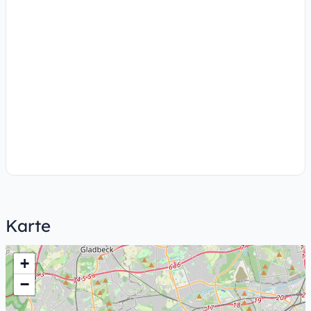
Karte
+
−