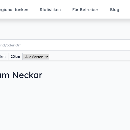
egional tanken
Statistiken
Für Betreiber
Blog
0km
20km
 am Neckar