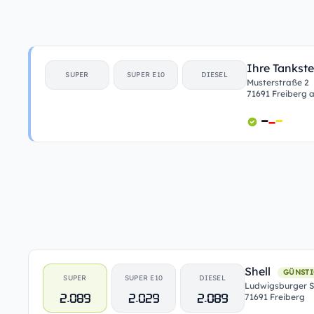
Ihre Tankste
SUPER
SUPER E10
DIESEL
Musterstraße 2
71691 Freiberg
Shell
GÜNSTI
SUPER
SUPER E10
DIESEL
Ludwigsburger St
2.089
2.029
2.089
71691 Freiberg