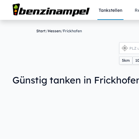
Tankstellen
R
Start
/
Hessen
/
Frickhofen
5km
1
Günstig tanken in Frickhofe