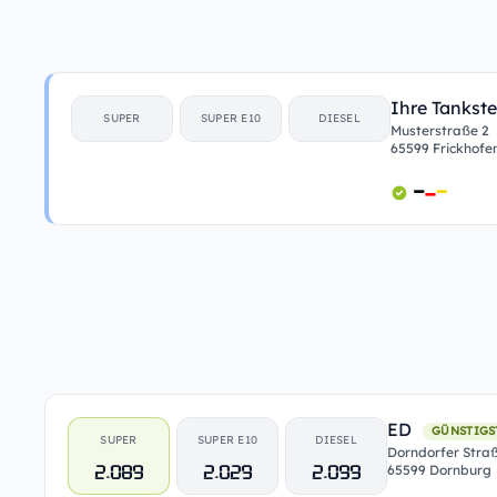
Ihre Tankste
SUPER
SUPER E10
DIESEL
Musterstraße 2
65599 Frickhofe
ED
GÜNSTIGS
SUPER
SUPER E10
DIESEL
Dorndorfer Stra
2.089
2.029
2.099
65599 Dornburg