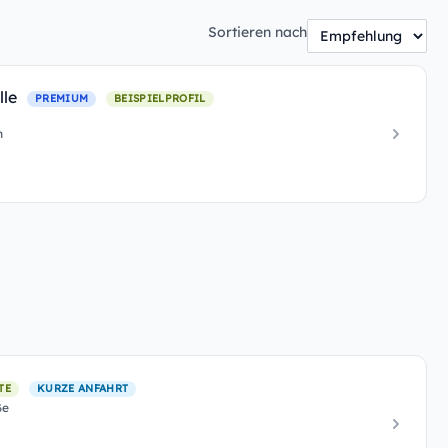
Sortieren nach
lle
PREMIUM
BEISPIELPROFIL
n
TE
KURZE ANFAHRT
ße