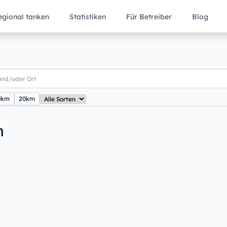
egional tanken
Statistiken
Für Betreiber
Blog
0km
20km
n