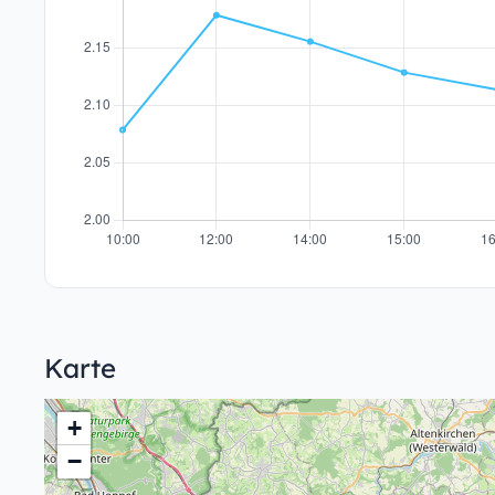
Karte
+
−