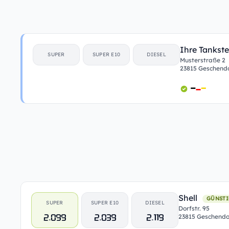
Ihre Tankste
SUPER
SUPER E10
DIESEL
Musterstraße 2
23815 Geschend
Shell
GÜNSTI
SUPER
SUPER E10
DIESEL
Dorfstr. 95
2.099
2.039
2.119
23815 Geschendo