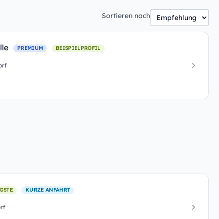
Sortieren nach
lle
PREMIUM
BEISPIELPROFIL
orf
GSTE
KURZE ANFAHRT
rf