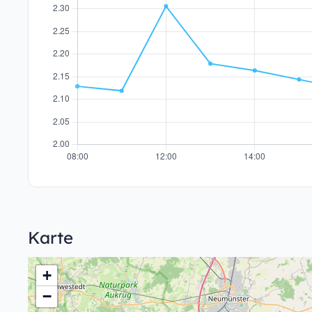
Karte
+
−