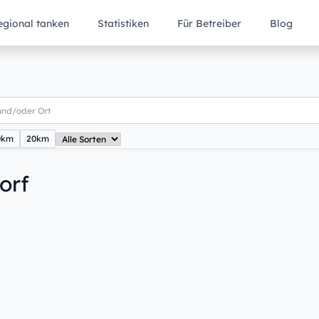
egional tanken
Statistiken
Für Betreiber
Blog
0km
20km
orf