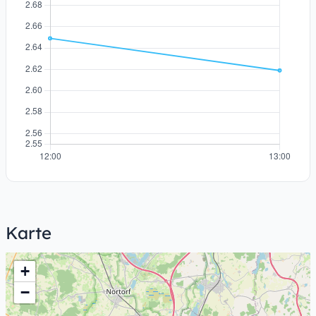
Karte
+
−