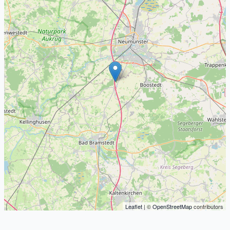
Leaflet
| ©
OpenStreetMap
contributors