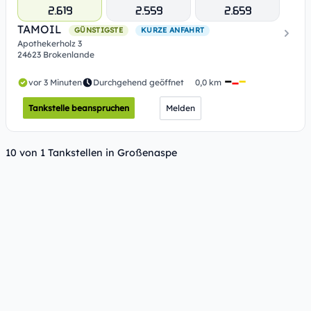
2.619
2.559
2.659
TAMOIL
GÜNSTIGSTE
KURZE ANFAHRT
Apothekerholz 3
24623 Brokenlande
vor 3 Minuten
Durchgehend geöffnet
0,0 km
Tankstelle beanspruchen
Melden
10 von 1 Tankstellen in Großenaspe