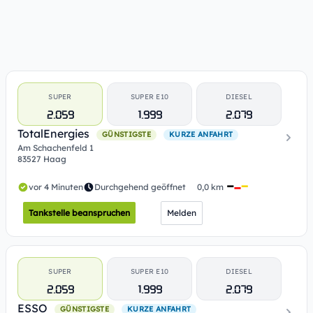
SUPER
SUPER E10
DIESEL
2.059
1.999
2.079
TotalEnergies
GÜNSTIGSTE
KURZE ANFAHRT
Am Schachenfeld 1
83527 Haag
vor 4 Minuten
Durchgehend geöffnet
0,0 km
Tankstelle beanspruchen
Melden
SUPER
SUPER E10
DIESEL
2.059
1.999
2.079
ESSO
GÜNSTIGSTE
KURZE ANFAHRT