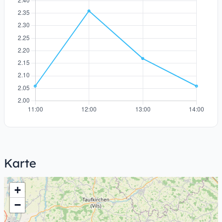
Karte
+
−