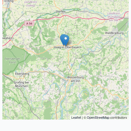
Leaflet
| ©
OpenStreetMap
contributors