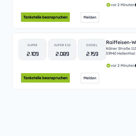
vor 2 Minuten
Tankstelle beanspruchen
Melden
Raiffeisen-
SUPER
SUPER E10
DIESEL
Kölner Straße 11
2.109
2.089
2.159
53940 Hellenthal
vor 2 Minuten
Tankstelle beanspruchen
Melden