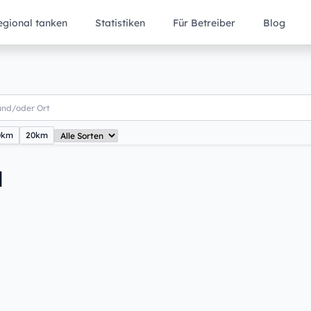
egional tanken
Statistiken
Für Betreiber
Blog
0km
20km
l