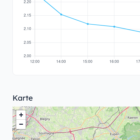
Karte
+
−