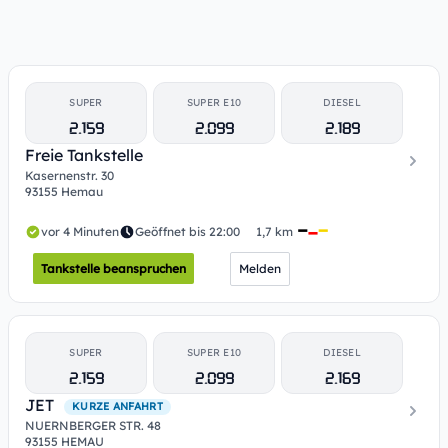
SUPER
SUPER E10
DIESEL
2.159
2.099
2.189
Freie Tankstelle
Kasernenstr. 30
93155 Hemau
vor 4 Minuten
Geöffnet bis 22:00
1,7 km
Tankstelle beanspruchen
Melden
SUPER
SUPER E10
DIESEL
2.159
2.099
2.169
JET
KURZE ANFAHRT
NUERNBERGER STR. 48
93155 HEMAU