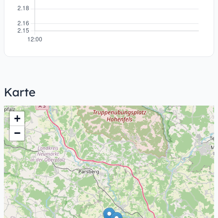
Karte
+
−