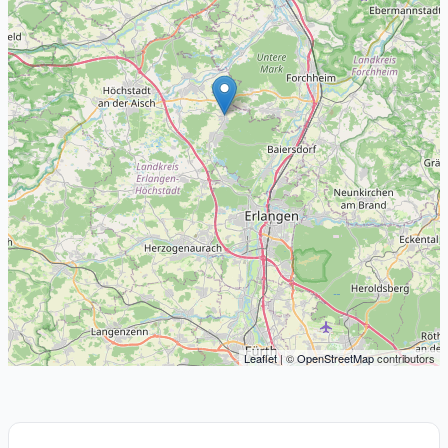
Leaflet
| ©
OpenStreetMap
contributors