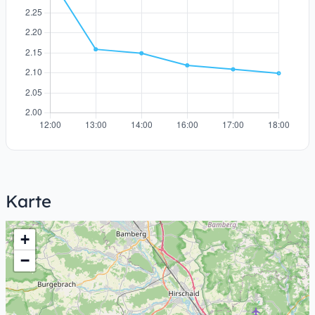
Karte
+
−