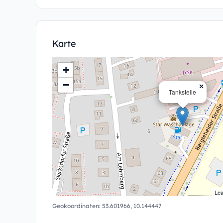
Karte
+
−
×
Tankstelle
Lea
Geokoordinaten:
53.601966
,
10.144447