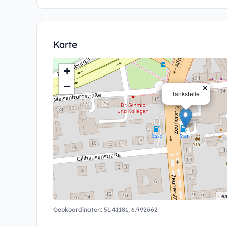
Karte
+
−
×
Tankstelle
Lea
Geokoordinaten:
51.41181
,
6.992662