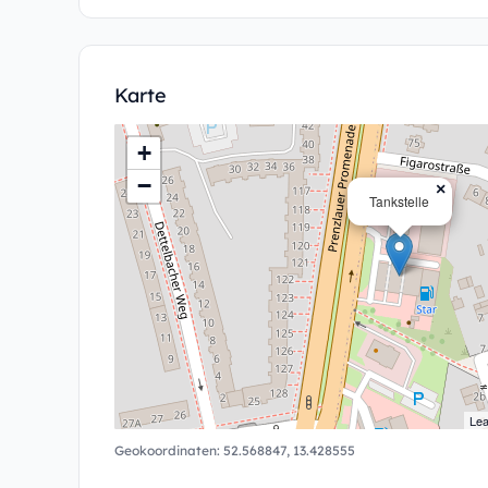
Karte
+
−
×
Tankstelle
Lea
Geokoordinaten:
52.568847
,
13.428555