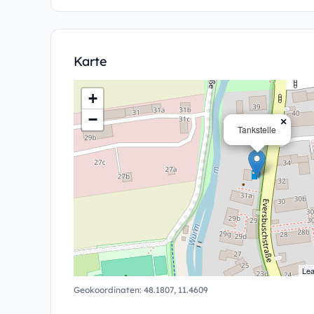
Karte
+
−
×
Tankstelle
Lea
Geokoordinaten:
48.1807
,
11.4609