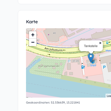
Karte
+
−
×
Tankstelle
Lea
Geokoordinaten:
52.536639
,
13.221841