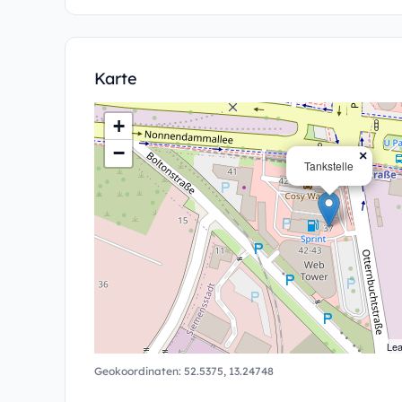
Karte
+
−
×
Tankstelle
Lea
Geokoordinaten:
52.5375
,
13.24748