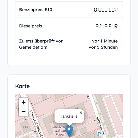
0.000 EUR
Benzinpreis E10
2.149 EUR
Dieselpreis
Zuletzt überprüft vor
vor 1 Minute
Gemeldet am
vor 5 Stunden
Karte
+
−
×
Tankstelle