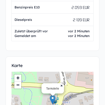
2.059 EUR
Benzinpreis E10
2.139 EUR
Dieselpreis
Zuletzt überprüft vor
vor 2 Minuten
Gemeldet am
vor 2 Minuten
Karte
+
−
×
Tankstelle