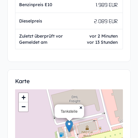
1.989 EUR
Benzinpreis E10
2.089 EUR
Dieselpreis
Zuletzt überprüft vor
vor 2 Minuten
Gemeldet am
vor 13 Stunden
Karte
+
−
×
Tankstelle